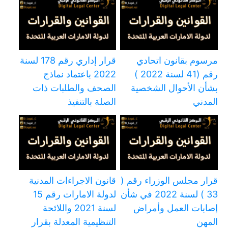
مرسوم بقانون اتحادي
قرار إداري رقم 178 لسنة
رقم (41 لسنة 2022 )
2022 باعتماد نماذج
بشأن الأحوال الشخصية
الصحف والطلبات ذات
المدني
الصلة بالتنفيذ
قرار مجلس الوزراء رقم (
قانون الاجراءات المدنية
33 ) لسنة 2022 في شأن
لدولة الامارات رقم 15
إصابات العمل وأمراض
لسنة 2021 واللائحة
المهن
التنظيمية المعدلة بقرار