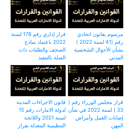
مرسوم بقانون اتحادي
قرار إداري رقم 178 لسنة
رقم (41 لسنة 2022 )
2022 باعتماد نماذج
بشأن الأحوال الشخصية
الصحف والطلبات ذات
المدني
الصلة بالتنفيذ
قرار مجلس الوزراء رقم (
قانون الاجراءات المدنية
33 ) لسنة 2022 في شأن
لدولة الامارات رقم 15
إصابات العمل وأمراض
لسنة 2021 واللائحة
المهن
التنظيمية المعدلة بقرار