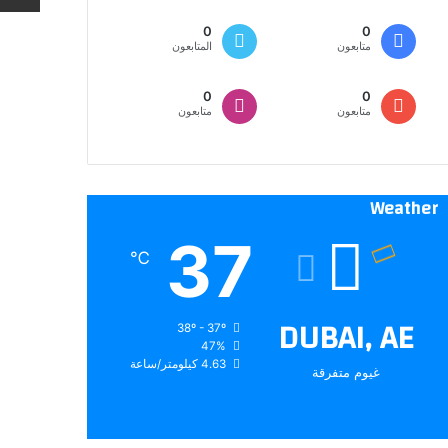
0
0
متابعون
المتابعون
0
0
متابعون
متابعون
Weather
37
℃
DUBAI, AE
38º - 37º
47%
4.63 كيلومتر/ساعة
غيوم متفرقة