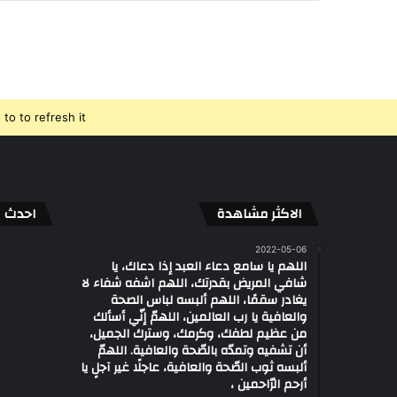
o to refresh it.
الاكثر مشاهدة
احدث ال
2022-05-06
اللهم يا سامع دعاء العبد إذا دعاك، يا
شافي المريض بقدرتك، اللهم اشفه شفاء لا
يغادر سقمًا، اللهم ألبسه لباس الصحة
والعافية يا رب العالمين، اللهمّ إنّي أسألك
من عظيم لطفك، وكرمك، وسترك الجميل،
أن تشفيه وتمدّه بالصّحة والعافية. اللهمّ
ألبسه ثوب الصّحة والعافية، عاجلًا غير آجلٍ يا
أرحم الرّاحمين ،