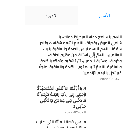
الأشهر
الأخيرة
اللهم يا سامع دعاء العبد إذا دعاك، يا
شافي المريض بقدرتك، اللهم اشفه شفاء لا يغادر
سقمًا، اللهم ألبسه لباس الصحة والعافية يا رب
العالمين، اللهمّ إنّي أسألك من عظيم لطفك،
وكرمك، وسترك الجميل، أن تشفيه وتمدّه بالصّحة
والعافية. اللهمّ ألبسه ثوب الصّحة والعافية، عاجلًا
غير آجلٍ يا أرحم الرّاحمين ،
2022-05-06
(( يَا أَيَّتُهَا النَّفْسُ الْمُطْمَئِنَّةُ
ارْجِعِي إِلَى رَبِّكِ رَاضِيَةً مَرْضِيَّةً
فَادْخُلِي فِي عِبَادِي وَادْخُلِي
جَنَّتِي ))
2022-02-07
ما هي قصة المرأة التي طلبت
فراق زوجها.. ومن هي ؟