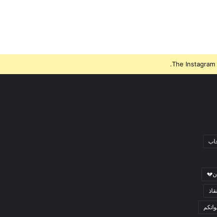
The Instagram 
جاب
ن💔
قاذ
اتكم