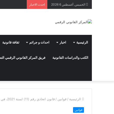
الخميس, أغسطس 6 2026
احدث الاخبار
الرئيسية
اخبار
احداث و جرائم
ثقافة قانونية
الكتب والدراسات القانونية
فريق المركز القانوني الرقمي ال
الرئيسية
/
قوانين
/
قانون اتحادي رقم (11) لسنة 2021، في شأن تنظيم وحماية حقوق الملكية الصناعية
قوانين