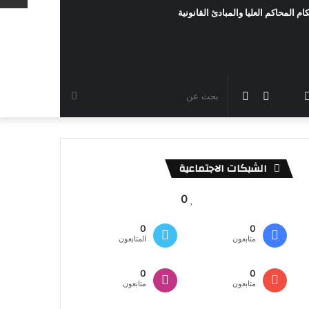
ام المحاكم العليا والمبادئ القانونية
رام
TikTok
سناب
مقال
الوضع
بحث
شات
عشوائي
المظلم
عن
الشبكات الاجتماعية
0
0
0
متابعون
المتابعون
0
0
متابعون
متابعون