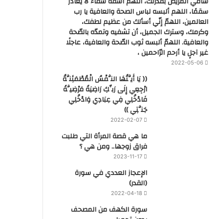
شافي المريض بقدرتك، اللهم اشفه شفاء لا يغادر
سقمًا، اللهم ألبسه لباس الصحة والعافية يا رب
العالمين، اللهمّ إنّي أسألك من عظيم لطفك،
وكرمك، وسترك الجميل، أن تشفيه وتمدّه بالصّحة
والعافية. اللهمّ ألبسه ثوب الصّحة والعافية، عاجلًا
غير آجلٍ يا أرحم الرّاحمين ،
2022-05-06
(( يَا أَيَّتُهَا النَّفْسُ الْمُطْمَئِنَّةُ
ارْجِعِي إِلَى رَبِّكِ رَاضِيَةً مَرْضِيَّةً
فَادْخُلِي فِي عِبَادِي وَادْخُلِي
جَنَّتِي ))
2022-02-07
ما هي قصة المرأة التي طلبت
فراق زوجها.. ومن هي ؟
2023-11-17
‏الإعجاز العددي في سورة
(القدر)
2022-04-18
سورة الكهف من المصحف