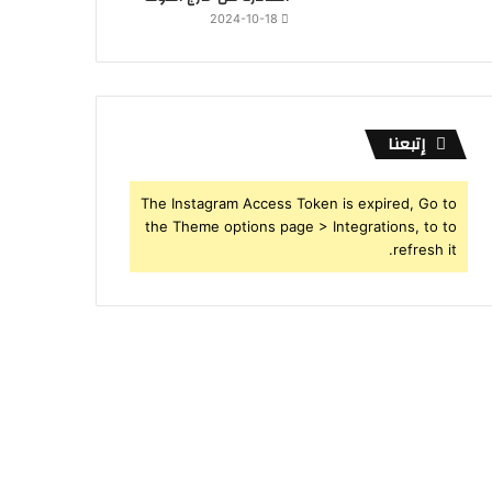
2024-10-18
إتبعنا
The Instagram Access Token is expired, Go to
the Theme options page > Integrations, to to
refresh it.