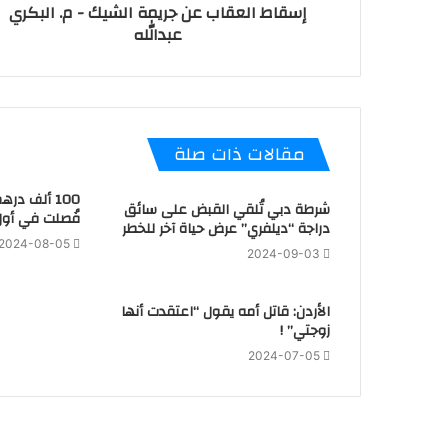
إسقاط العقاب عن جريمة الشيك - م. البكري
عبدالله
مقالات ذات صلة
100 ألف در
شرطة دبي تُلقي القبض على سائق
فُصلت في أول
دراجة “ديلفري” عرض حياة آخر للخطر
2024-08-05
2024-09-03
الأردن: قاتل أمه يقول “اعتقدت أنها
زوجتي” !
2024-07-05