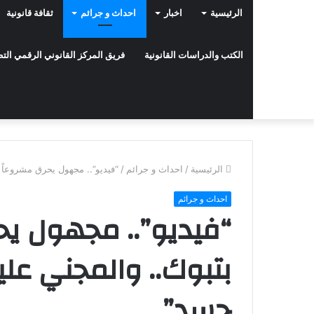
الرئيسية
اخبار
احداث و جرائم
ثقافة قانونية
الكتب والدراسات القانونية
فريق المركز القانوني الرقمي ال
الرئيسية
/
احداث و جرائم
/
“فيديو”.. مجهول يحرق مشروعاً ل
احداث و جرائم
“فيديو”.. مجهول يح
بتبوك.. والمجني عليه:
حسد”