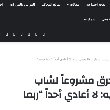
ثقافة اجتماعية
مقالات
نماذج المحاكم
القوانين والقرارات
احك
تطوعي
شارك معنا
فيسبوك
تويتر
يوتيوب
انستقرام
سناب
تيلق
تشات
شاب بتبوك.. والمجني عليه: لا أعادي أحداً “ربما حسد”
رق مشروعاً لشاب
 لا أعادي أحداً “ربما