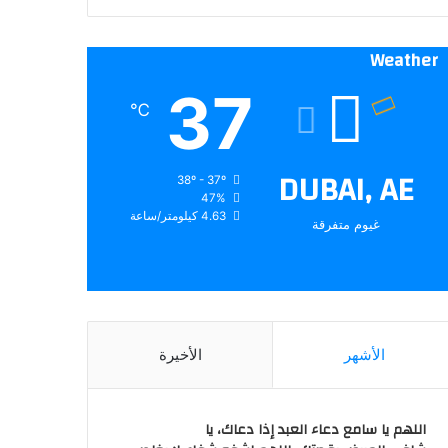
Weather
37
℃
DUBAI, AE
38º - 37º
47%
4.63 كيلومتر/ساعة
غيوم متفرقة
الأشهر
الأخيرة
اللهم يا سامع دعاء العبد إذا دعاك، يا