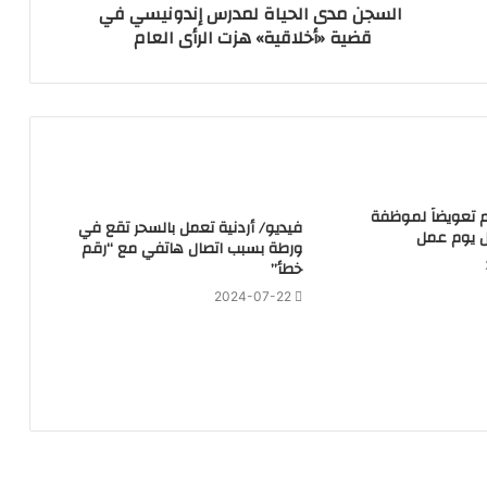
السجن مدى الحياة لمدرس إندونيسي في
قضية «أخلاقية» هزت الرأى العام
هم تعويضاً لموظفة
فيديو/ أردنية تعمل بالسحر تقع في
 يوم عمل
ورطة بسبب اتصال هاتفي مع “رقم
خطأ”
2024-07-22