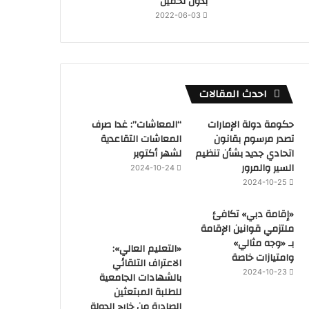
بدون تحميل
2022-06-03
احدث المقالات
حكومة دولة الإمارات
“المعاشات”: غدا صرف
تصدر مرسوم بقانون
المعاشات التقاعدية
اتحادي جديد بشأن تنظيم
لشهر أكتوبر
السير والمرور
2024-10-24
2024-10-25
«إقامة دبي» تكافئ
ملتزمي قوانين الإقامة
بـ «وجه مثالي»
«التعليم العالي»:
وامتيازات خاصة
الاعتراف التلقائي
2024-10-23
بالشهادات الجامعية
للطلبة المبتعثين
الصادرة من خارج الدولة