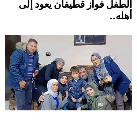
الطفل فواز قطيفان يعود إلى
أهله..