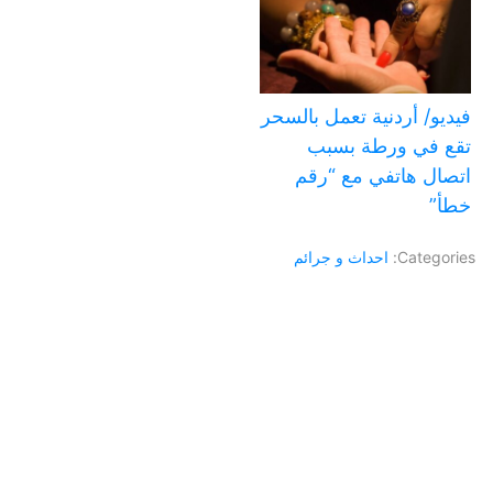
فيديو/ أردنية تعمل بالسحر
تقع في ورطة بسبب
اتصال هاتفي مع “رقم
خطأ”
Categories:
احداث و جرائم