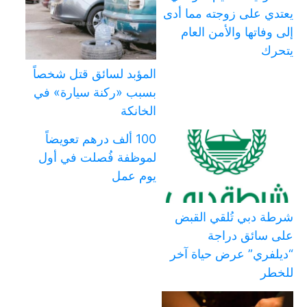
يعتدي على زوجته مما أدى
إلى وفاتها والأمن العام
يتحرك
المؤبد لسائق قتل شخصاً
بسبب «ركنة سيارة» في
الخانكة
100 ألف درهم تعويضاً
لموظفة فُصلت في أول
يوم عمل
شرطة دبي تُلقي القبض
على سائق دراجة
“ديلفري” عرض حياة آخر
للخطر