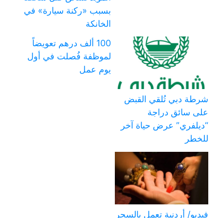
بسبب «ركنة سيارة» في
الخانكة
100 ألف درهم تعويضاً
لموظفة فُصلت في أول
يوم عمل
شرطة دبي تُلقي القبض
على سائق دراجة
“ديلفري” عرض حياة آخر
للخطر
فيديو/ أردنية تعمل بالسحر