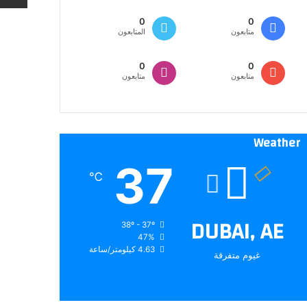
0
0
متابعون
المتابعون
0
0
متابعون
متابعون
Weather
37
℃
DUBAI, AE
38º - 37º
47%
4.63 كيلومتر/ساعة
غيوم متفرقة