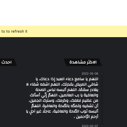
o to refresh it.
الاكثر مشاهدة
احدث ال
2022-05-06
اللهم يا سامع دعاء العبد إذا دعاك، يا
شافي المريض بقدرتك، اللهم اشفه شفاء لا
يغادر سقمًا، اللهم ألبسه لباس الصحة
والعافية يا رب العالمين، اللهمّ إنّي أسألك
من عظيم لطفك، وكرمك، وسترك الجميل،
أن تشفيه وتمدّه بالصّحة والعافية. اللهمّ
ألبسه ثوب الصّحة والعافية، عاجلًا غير آجلٍ يا
أرحم الرّاحمين ،
2022-02-07