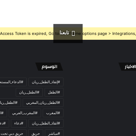
تابعنا
Access Token is expired, Go to the Theme options page > Integrations, t
اخبار
الوسوم
#إنقاذ_الطفل_ريان
#الدعاء_المست
#الطفل
#الطفل_ريان
#الطفل_ريان_المغربي
#الطفل_ريا
#المغرب
#المغرب_العربي
#ان
#انقاذ_الطفل_ريان
#دعاء
#دعو
#مباشر
حريق
حريق دبي تحت 