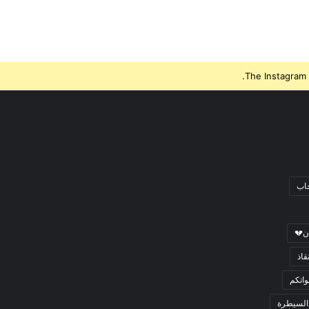
The Instagram 
جاب
ن💔
قاذ
اتكم
السيطرة