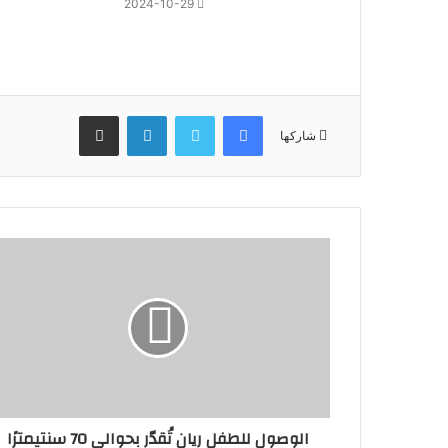
2024-10-29
فيسبوك
تويتر
لينكدإن
مشاركة عبر البريد
شاركها
الوصول للطفل ⁧‫ريان‬⁩ تُقدّر بحوالي 70 سنتيمترًا