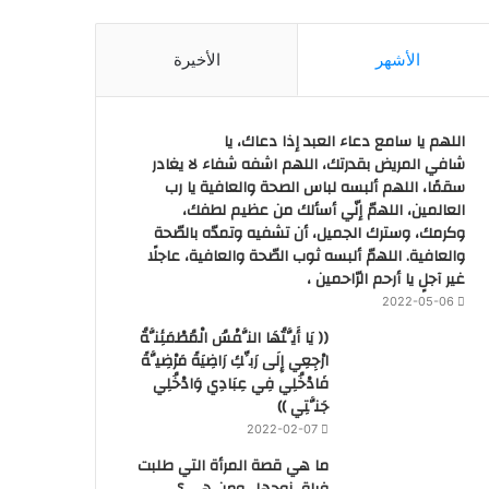
الأشهر
الأخيرة
اللهم يا سامع دعاء العبد إذا دعاك، يا
شافي المريض بقدرتك، اللهم اشفه شفاء لا يغادر
سقمًا، اللهم ألبسه لباس الصحة والعافية يا رب
العالمين، اللهمّ إنّي أسألك من عظيم لطفك،
وكرمك، وسترك الجميل، أن تشفيه وتمدّه بالصّحة
والعافية. اللهمّ ألبسه ثوب الصّحة والعافية، عاجلًا
غير آجلٍ يا أرحم الرّاحمين ،
2022-05-06
(( يَا أَيَّتُهَا النَّفْسُ الْمُطْمَئِنَّةُ
ارْجِعِي إِلَى رَبِّكِ رَاضِيَةً مَرْضِيَّةً
فَادْخُلِي فِي عِبَادِي وَادْخُلِي
جَنَّتِي ))
2022-02-07
ما هي قصة المرأة التي طلبت
فراق زوجها.. ومن هي ؟