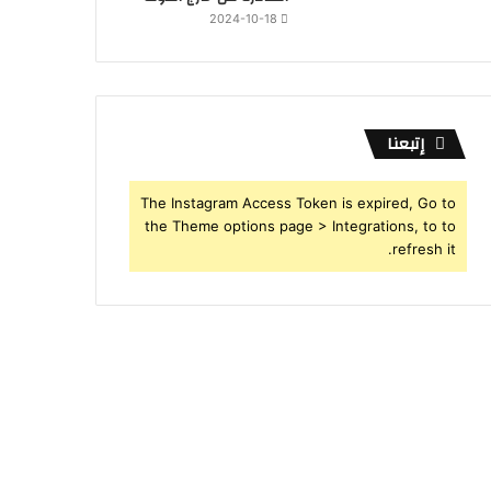
2024-10-18
إتبعنا
The Instagram Access Token is expired, Go to
the Theme options page > Integrations, to to
refresh it.