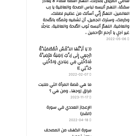
شافي المريض بقدرتك، اللهم اشفه شفاء لا يغادر
سقمًا، اللهم ألبسه لباس الصحة والعافية يا رب
العالمين، اللهمّ إنّي أسألك من عظيم لطفك،
وكرمك، وسترك الجميل، أن تشفيه وتمدّه بالصّحة
والعافية. اللهمّ ألبسه ثوب الصّحة والعافية، عاجلًا
غير آجلٍ يا أرحم الرّاحمين ،
2022-05-06
(( يَا أَيَّتُهَا النَّفْسُ الْمُطْمَئِنَّةُ
ارْجِعِي إِلَى رَبِّكِ رَاضِيَةً مَرْضِيَّةً
فَادْخُلِي فِي عِبَادِي وَادْخُلِي
جَنَّتِي ))
2022-02-07
ما هي قصة المرأة التي طلبت
فراق زوجها.. ومن هي ؟
2023-11-17
‏الإعجاز العددي في سورة
(القدر)
2022-04-18
سورة الكهف من المصحف