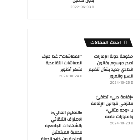
بدون تحميل
2022-06-03
احدث المقالات
حكومة دولة الإمارات
“المعاشات”: غدا صرف
تصدر مرسوم بقانون
المعاشات التقاعدية
اتحادي جديد بشأن تنظيم
لشهر أكتوبر
السير والمرور
2024-10-24
2024-10-25
«إقامة دبي» تكافئ
ملتزمي قوانين الإقامة
بـ «وجه مثالي»
«التعليم العالي»:
وامتيازات خاصة
الاعتراف التلقائي
2024-10-23
بالشهادات الجامعية
للطلبة المبتعثين
الصادرة من خارج الدولة