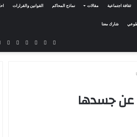
ثقافة اجتماعية
مقالات
نماذج المحاكم
القوانين والقرارات
احك
تطوعي
شارك معنا
فيسبوك
تويتر
يوتيوب
انستقرام
سناب
تيلق
تشات
 عن جسدها