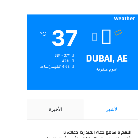
Weather
37
℃
DUBAI, AE
38º - 37º
47%
4.63 كيلومتر/ساعة
غيوم متفرقة
الأشهر
الأخيرة
اللهم يا سامع دعاء العبد إذا دعاك، يا