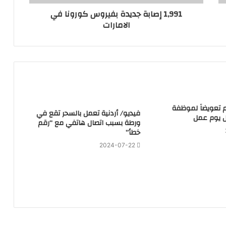
1,991 إصابة جديدة بفيروس ⁧‫كورونا‬⁩ في
الامارات
هم تعويضاً لموظفة
فيديو/ أردنية تعمل بالسحر تقع في
 يوم عمل
ورطة بسبب اتصال هاتفي مع “رقم
خطأ”
2024-07-22