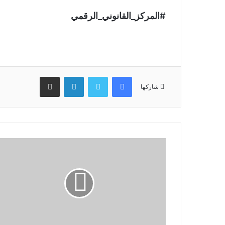
#المركز_القانوني_الرقمي
فيسبوك
تويتر
لينكدإن
مشاركة عبر البريد
شاركها