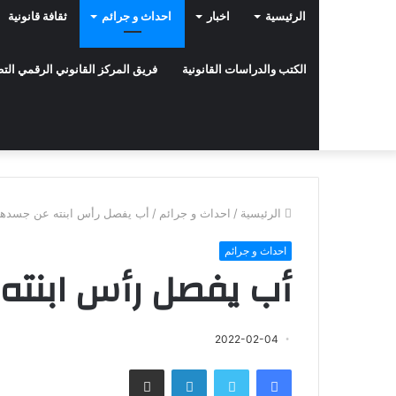
الرئيسية
اخبار
احداث و جرائم
ثقافة قانونية
الكتب والدراسات القانونية
فريق المركز القانوني الرقمي ال
الرئيسية
/
احداث و جرائم
/
أب يفصل رأس ابنته عن جسدها
احداث و جرائم
أب يفصل رأس ابنته
2022-02-04
فيسبوك
تويتر
لينكدإن
مشاركة عبر البريد