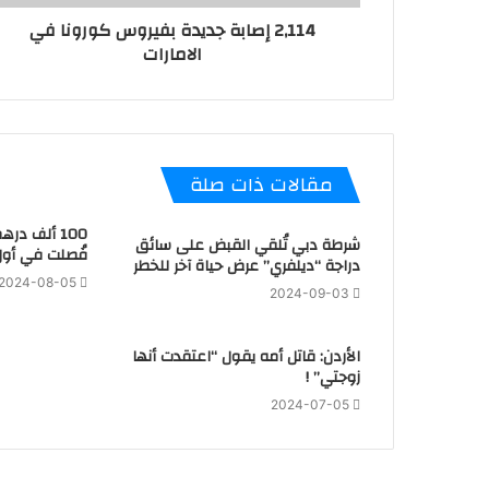
2,114 إصابة جديدة بفيروس ⁧‫كورونا‬⁩ في
الامارات
مقالات ذات صلة
100 ألف در
شرطة دبي تُلقي القبض على سائق
فُصلت في أول
دراجة “ديلفري” عرض حياة آخر للخطر
2024-08-05
2024-09-03
الأردن: قاتل أمه يقول “اعتقدت أنها
زوجتي” !
2024-07-05