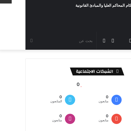
ام المحاكم العليا والمبادئ القانونية
رام
TikTok
سناب
مقال
الوضع
بحث
شات
عشوائي
المظلم
عن
الشبكات الاجتماعية
0
0
0
متابعون
المتابعون
0
0
متابعون
متابعون