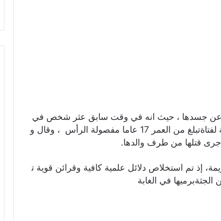
ا عن جسدها ، حيث انه في وقت سابق عثر شخص في
احدى الغابات بشمالي الجزائر على جثة متعفنة لفتاةتبلغ من العمر 17 عاما مفصولة الرأس ، وقال و
رى قتلها من طرف والدها.
مة، إذ تم استخلاص دلائل علمية كافية وقرائن قوية ت
 الجثةبرميها في الغابة