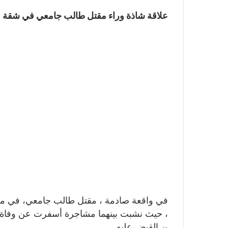
علاقة
شاذة
وراء
مقتل
طالب
جامعي
في
شقة
في واقعة صادمة ، مقتل طالب جامعي، في مصر
، حيث نشبت بينهما مشاجرة أسفرت عن وفاة أح
ن القبض عليه.