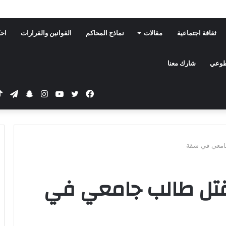
ثقافة اجتماعية
مقالات
نماذج المحاكم
القوانين والقرارات
احك
تطوعي
شارك معنا
فيسبوك
تويتر
يوتيوب
انستقرام
سناب
تيلق
تشات
جامعي في شقة
قتل طالب جامعي في