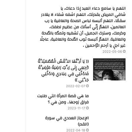
اللهم يا سامع دعاء العبد إذا دعاك، يا
شافي المريض بقدرتك، اللهم اشفه شفاء لا يغادر
سقمًا، اللهم ألبسه لباس الصحة والعافية يا رب
العالمين، اللهمّ إنّي أسألك من عظيم لطفك،
وكرمك، وسترك الجميل، أن تشفيه وتمدّه بالصّحة
والعافية. اللهمّ ألبسه ثوب الصّحة والعافية، عاجلًا
غير آجلٍ يا أرحم الرّاحمين ،
2022-05-06
(( يَا أَيَّتُهَا النَّفْسُ الْمُطْمَئِنَّةُ
ارْجِعِي إِلَى رَبِّكِ رَاضِيَةً مَرْضِيَّةً
فَادْخُلِي فِي عِبَادِي وَادْخُلِي
جَنَّتِي ))
2022-02-07
ما هي قصة المرأة التي طلبت
فراق زوجها.. ومن هي ؟
2023-11-17
‏الإعجاز العددي في سورة
(القدر)
2022-04-18