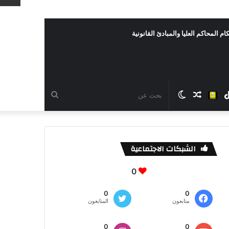
ام المحاكم العليا والمبادئ القانونية
رام
TikTok
سناب
مقال
الوضع
بحث
شات
عشوائي
المظلم
عن
الشبكات الاجتماعية
0
0
0
متابعون
المتابعون
0
0