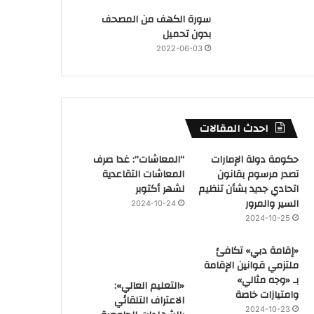
سورة الكهف من المصحف
بدون تحميل
2022-06-03
احدث المقالات
حكومة دولة الإمارات
“المعاشات”: غدا صرف
تصدر مرسوم بقانون
المعاشات التقاعدية
اتحادي جديد بشأن تنظيم
لشهر أكتوبر
السير والمرور
2024-10-24
2024-10-25
«إقامة دبي» تكافئ
ملتزمي قوانين الإقامة
بـ «وجه مثالي»
«التعليم العالي»:
وامتيازات خاصة
الاعتراف التلقائي
2024-10-23