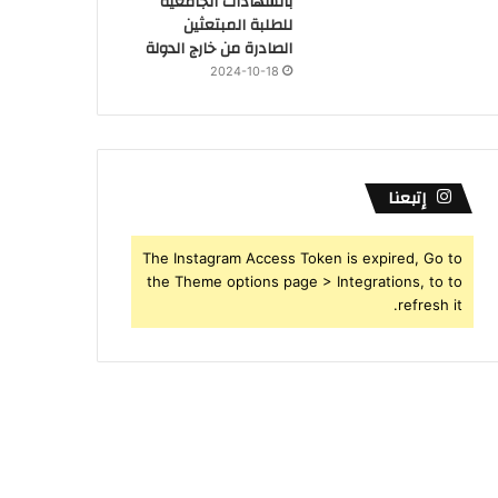
بالشهادات الجامعية
للطلبة المبتعثين
الصادرة من خارج الدولة
2024-10-18
إتبعنا
The Instagram Access Token is expired, Go to
the Theme options page > Integrations, to to
refresh it.