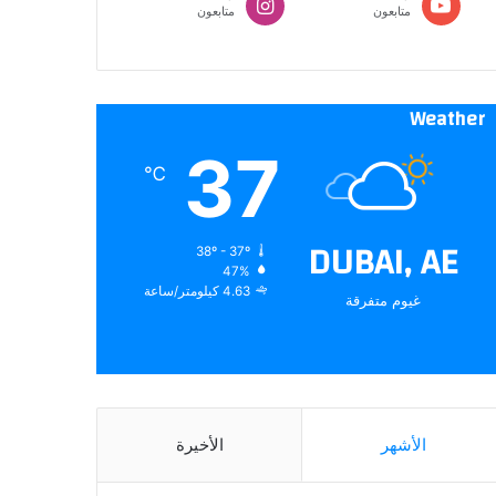
متابعون
متابعون
Weather
37
℃
DUBAI, AE
38º - 37º
47%
4.63 كيلومتر/ساعة
غيوم متفرقة
الأشهر
الأخيرة