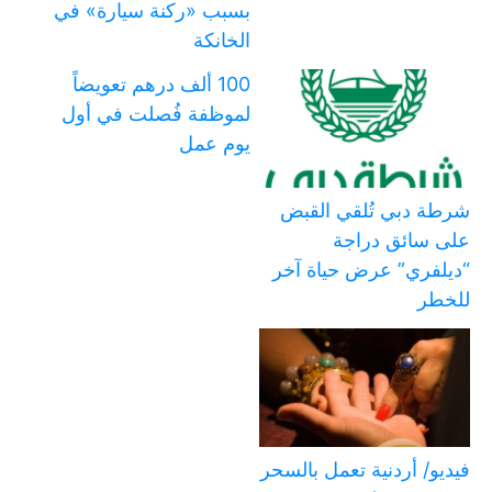
بسبب «ركنة سيارة» في
الخانكة
100 ألف درهم تعويضاً
لموظفة فُصلت في أول
يوم عمل
شرطة دبي تُلقي القبض
على سائق دراجة
“ديلفري” عرض حياة آخر
للخطر
فيديو/ أردنية تعمل بالسحر