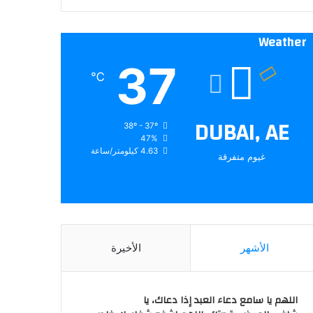
Weather
37
℃
DUBAI, AE
38º - 37º
47%
4.63 كيلومتر/ساعة
غيوم متفرقة
الأشهر
الأخيرة
اللهم يا سامع دعاء العبد إذا دعاك، يا