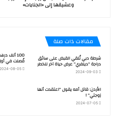
وعشيقها إلى «الجنايات»
مقالات ذات صلة
100 ألف در
شرطة دبي تُلقي القبض على سائق
فُصلت في أول
دراجة “ديلفري” عرض حياة آخر للخطر
2024-08-05
2024-09-03
الأردن: قاتل أمه يقول “اعتقدت أنها
زوجتي” !
2024-07-05