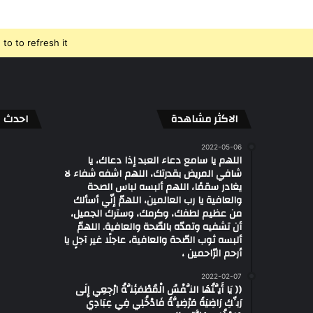
o to refresh it.
الاكثر مشاهدة
احدث ال
2022-05-06
اللهم يا سامع دعاء العبد إذا دعاك، يا
شافي المريض بقدرتك، اللهم اشفه شفاء لا
يغادر سقمًا، اللهم ألبسه لباس الصحة
والعافية يا رب العالمين، اللهمّ إنّي أسألك
من عظيم لطفك، وكرمك، وسترك الجميل،
أن تشفيه وتمدّه بالصّحة والعافية. اللهمّ
ألبسه ثوب الصّحة والعافية، عاجلًا غير آجلٍ يا
أرحم الرّاحمين ،
2022-02-07
(( يَا أَيَّتُهَا النَّفْسُ الْمُطْمَئِنَّةُ ارْجِعِي إِلَى
رَبِّكِ رَاضِيَةً مَرْضِيَّةً فَادْخُلِي فِي عِبَادِي