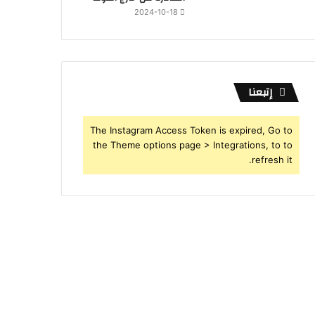
2024-10-18
إتبعنا
The Instagram Access Token is expired, Go to
the Theme options page > Integrations, to to
refresh it.