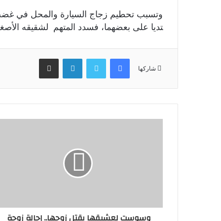
وتسبب تحطيم زجاج السيارة والمحل في غضب ال
تديا على بعضهما، فسدد المتهم لشقيقه الأصغر
فيسبوك
تويتر
لينكدإن
مشاركة عبر البريد
شاركها
وسوست لعشيقها بقتل زوجها.. إحالة زوجة