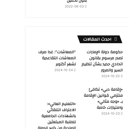
بدون تحميل
2022-06-03
احدث المقالات
حكومة دولة الإمارات
“المعاشات”: غدا صرف
تصدر مرسوم بقانون
المعاشات التقاعدية
اتحادي جديد بشأن تنظيم
لشهر أكتوبر
السير والمرور
2024-10-24
2024-10-25
«إقامة دبي» تكافئ
ملتزمي قوانين الإقامة
بـ «وجه مثالي»
«التعليم العالي»:
وامتيازات خاصة
الاعتراف التلقائي
2024-10-23
بالشهادات الجامعية
للطلبة المبتعثين
الصادرة من خارج الدولة