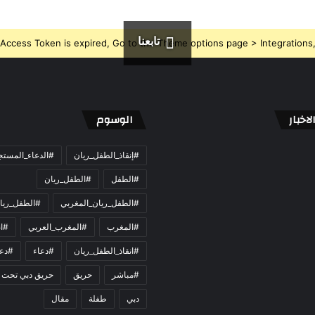
تابعنا
Access Token is expired, Go to the Theme options page > Integrations, t
اخبار
الوسوم
#إنقاذ_الطفل_ريان
#الدعاء_المست
#الطفل
#الطفل_ريان
#الطفل_ريان_المغربي
#الطفل_ريا
#المغرب
#المغرب_العربي
#ان
#انقاذ_الطفل_ريان
#دعاء
#دعو
#مباشر
حريق
حريق دبي تحت 
دبي
طفلة
مقال