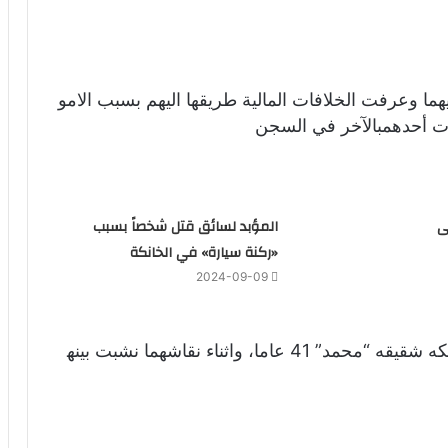
ما وعرفت الخلافات المالية طريقها اليهم بسبب الامو
وت أحدهمبالآخر في السجن
ى
المؤبد لسائق قتل شخصاً بسبب
«ركنة سيارة» في الخانكة
2024-09-09
توجه “جمال” 30 عام، بسيارته إلى مطعم يمتلكه شقيقه “محمد” 41 عاما، واثناء نقاشهما نشبت بينه