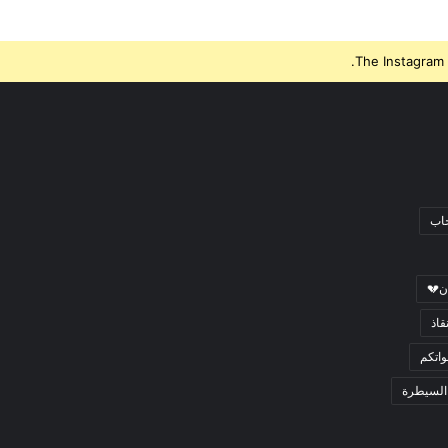
The Instagram 
جاب
ن💔
قاذ
اتكم
السيطرة