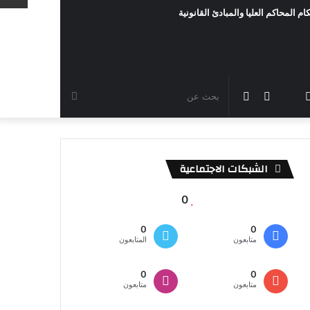
ام المحاكم العليا والمبادئ القانونية
رام
TikTok
سناب
مقال
الوضع
بحث
شات
عشوائي
المظلم
عن
الشبكات الاجتماعية
0
0
0
متابعون
المتابعون
0
0
متابعون
متابعون