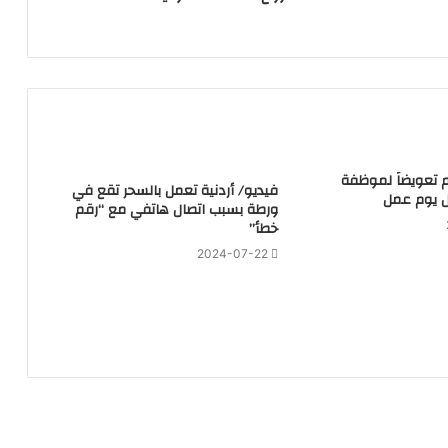
هم تعويضاً لموظفة
فيديو/ أردنية تعمل بالسحر تقع في
 يوم عمل
ورطة بسبب اتصال هاتفي مع “رقم
خطأ”
2024-07-22