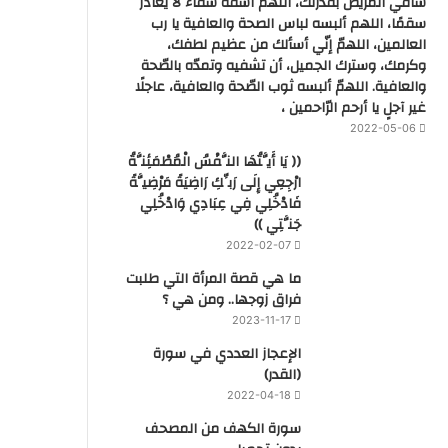
شافي المريض بقدرتك، اللهم اشفه شفاء لا يغادر
سقمًا، اللهم ألبسه لباس الصحة والعافية يا رب
العالمين، اللهمّ إنّي أسألك من عظيم لطفك،
وكرمك، وسترك الجميل، أن تشفيه وتمدّه بالصّحة
والعافية. اللهمّ ألبسه ثوب الصّحة والعافية، عاجلًا
غير آجلٍ يا أرحم الرّاحمين ،
2022-05-06
(( يَا أَيَّتُهَا النَّفْسُ الْمُطْمَئِنَّةُ
ارْجِعِي إِلَى رَبِّكِ رَاضِيَةً مَرْضِيَّةً
فَادْخُلِي فِي عِبَادِي وَادْخُلِي
جَنَّتِي ))
2022-02-07
ما هي قصة المرأة التي طلبت
فراق زوجها.. ومن هي ؟
2023-11-17
‏الإعجاز العددي في سورة
(القدر)
2022-04-18
سورة الكهف من المصحف