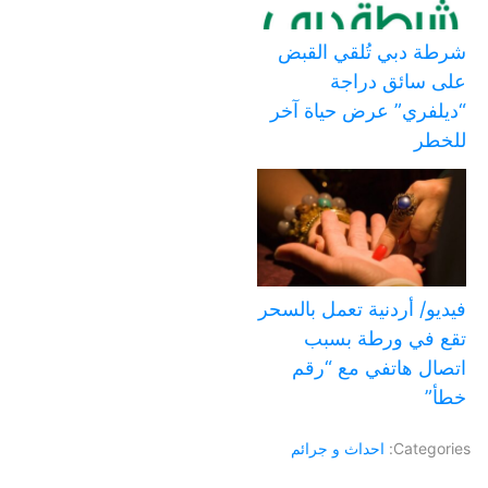
شرطة دبي تُلقي القبض
على سائق دراجة
“ديلفري” عرض حياة آخر
للخطر
فيديو/ أردنية تعمل بالسحر
تقع في ورطة بسبب
اتصال هاتفي مع “رقم
خطأ”
Categories:
احداث و جرائم