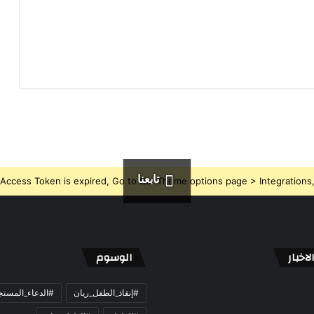
تابعنا
Access Token is expired, Go to the Theme options page > Integrations, t
اخبار
الوسوم
#إنقاذ_الطفل_ريان
#الدعاء_المست