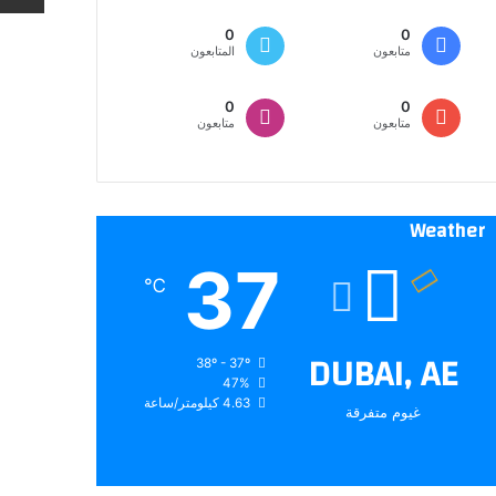
0
0
متابعون
المتابعون
0
0
متابعون
متابعون
Weather
37
℃
DUBAI, AE
38º - 37º
47%
4.63 كيلومتر/ساعة
غيوم متفرقة