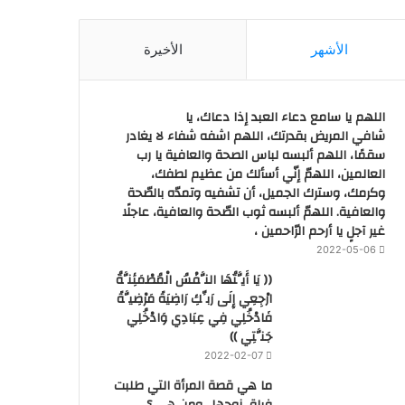
الأشهر
الأخيرة
اللهم يا سامع دعاء العبد إذا دعاك، يا
شافي المريض بقدرتك، اللهم اشفه شفاء لا يغادر
سقمًا، اللهم ألبسه لباس الصحة والعافية يا رب
العالمين، اللهمّ إنّي أسألك من عظيم لطفك،
وكرمك، وسترك الجميل، أن تشفيه وتمدّه بالصّحة
والعافية. اللهمّ ألبسه ثوب الصّحة والعافية، عاجلًا
غير آجلٍ يا أرحم الرّاحمين ،
2022-05-06
(( يَا أَيَّتُهَا النَّفْسُ الْمُطْمَئِنَّةُ
ارْجِعِي إِلَى رَبِّكِ رَاضِيَةً مَرْضِيَّةً
فَادْخُلِي فِي عِبَادِي وَادْخُلِي
جَنَّتِي ))
2022-02-07
ما هي قصة المرأة التي طلبت
فراق زوجها.. ومن هي ؟