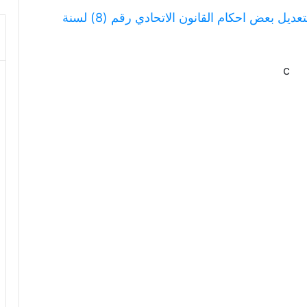
مرسوم بقانون اتحادي رقم (6) لسنة 2020، بتعديل بعض احكام القانون الاتحادي رقم (8) لسنة
c