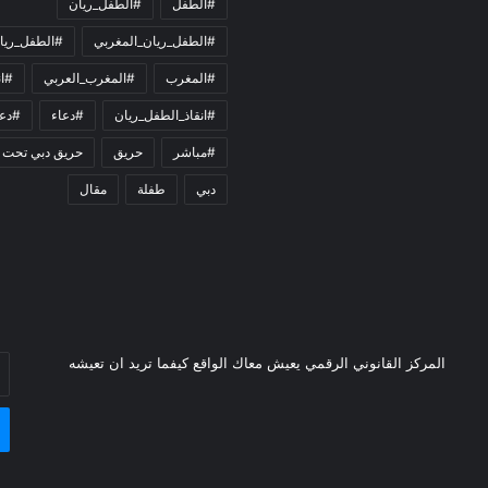
#الطفل
#الطفل_ريان
#الطفل_ريان_المغربي
#الطفل_ريا
#المغرب
#المغرب_العربي
#ان
#انقاذ_الطفل_ريان
#دعاء
#دعو
#مباشر
حريق
حريق دبي تحت 
دبي
طفلة
مقال
أد
المركز القانوني الرقمي يعيش معاك الواقع كيفما تريد ان تعيشه
بر
ال