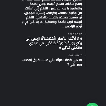
يغادر سقمًا، اللهم ألبسه لباس الصحة
والعافية يا رب العالمين، اللهمّ إنّي أسألك
من عظيم لطفك، وكرمك، وسترك الجميل،
أن تشفيه وتمدّه بالصّحة والعافية. اللهمّ
ألبسه ثوب الصّحة والعافية، عاجلًا غير آجلٍ يا
أرحم الرّاحمين ،
2022-02-07
(( يَا أَيَّتُهَا النَّفْسُ الْمُطْمَئِنَّةُ ارْجِعِي إِلَى
رَبِّكِ رَاضِيَةً مَرْضِيَّةً فَادْخُلِي فِي عِبَادِي
وَادْخُلِي جَنَّتِي ))
2023-11-17
ما هي قصة المرأة التي طلبت فراق زوجها..
ومن هي ؟