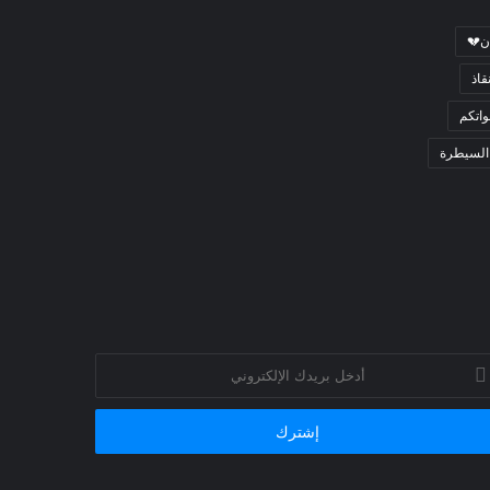
ن💔
قاذ
اتكم
السيطرة
خل
يدك
إلكتروني