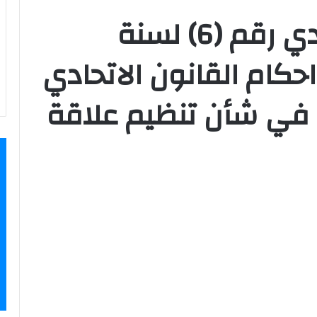
مرسوم بقانون اتحادي رقم (6) لسنة
ض احكام القانون الاتحادي
قم (8) لسنة 1980، في شأن تنظيم علاقة