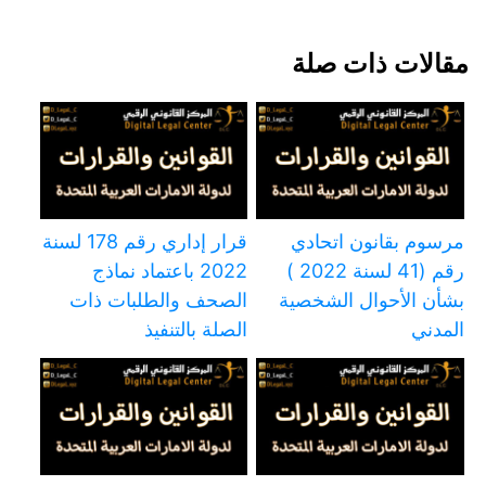
مقالات ذات صلة
مرسوم بقانون اتحادي
قرار إداري رقم 178 لسنة
رقم (41 لسنة 2022 )
2022 باعتماد نماذج
بشأن الأحوال الشخصية
الصحف والطلبات ذات
المدني
الصلة بالتنفيذ