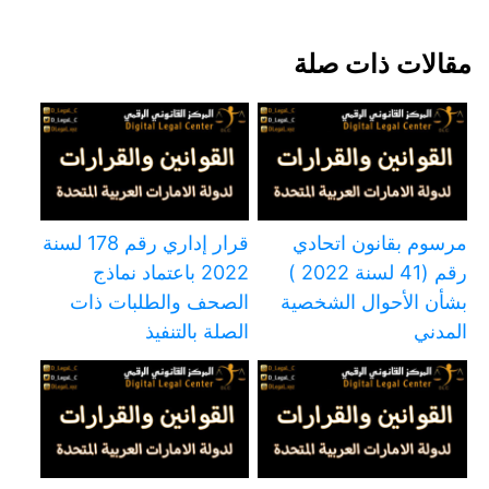
مقالات ذات صلة
مرسوم بقانون اتحادي
قرار إداري رقم 178 لسنة
رقم (41 لسنة 2022 )
2022 باعتماد نماذج
بشأن الأحوال الشخصية
الصحف والطلبات ذات
المدني
الصلة بالتنفيذ