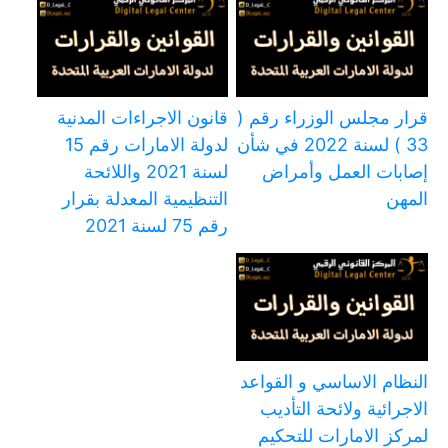
قرار مجلس الوزراء رقم (
قانون الاجراءات المدنية
33 ) لسنة 2022 في شأن
لدولة الامارات رقم 15
إصابات العمل وأمراض
لسنة 2021 واللائحة
المهن
التنظيمية المعدلة بقرار
رقم 75 لسنة 2021
النظام الاساسي و القواعد
الاجرائية ولائحة التأديب
لمركز الامارات للتحكيم