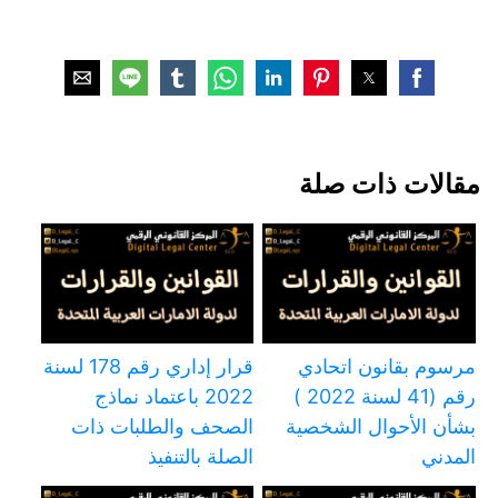
مقالات ذات صلة
مرسوم بقانون اتحادي
قرار إداري رقم 178 لسنة
رقم (41 لسنة 2022 )
2022 باعتماد نماذج
بشأن الأحوال الشخصية
الصحف والطلبات ذات
المدني
الصلة بالتنفيذ