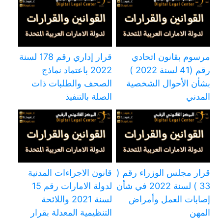
مرسوم بقانون اتحادي
قرار إداري رقم 178 لسنة
رقم (41 لسنة 2022 )
2022 باعتماد نماذج
بشأن الأحوال الشخصية
الصحف والطلبات ذات
المدني
الصلة بالتنفيذ
قرار مجلس الوزراء رقم (
قانون الاجراءات المدنية
33 ) لسنة 2022 في شأن
لدولة الامارات رقم 15
إصابات العمل وأمراض
لسنة 2021 واللائحة
المهن
التنظيمية المعدلة بقرار