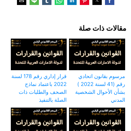
مقالات ذات صلة
مرسوم بقانون اتحادي
قرار إداري رقم 178 لسنة
رقم (41 لسنة 2022 )
2022 باعتماد نماذج
بشأن الأحوال الشخصية
الصحف والطلبات ذات
المدني
الصلة بالتنفيذ