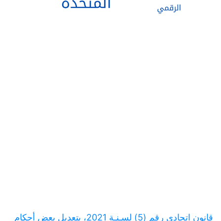
قانون اتحادي رقم (5) لسـنـة 2021، بتعديل بعض أحكام