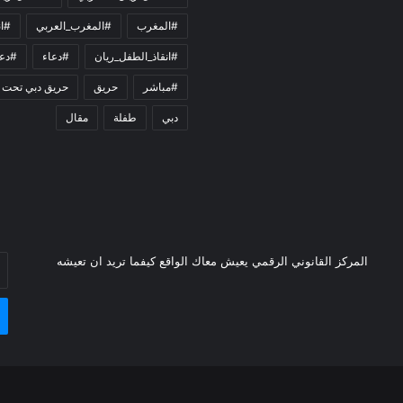
#المغرب
#المغرب_العربي
#ان
#انقاذ_الطفل_ريان
#دعاء
#دعو
#مباشر
حريق
حريق دبي تحت 
دبي
طفلة
مقال
أد
المركز القانوني الرقمي يعيش معاك الواقع كيفما تريد ان تعيشه
بر
ال