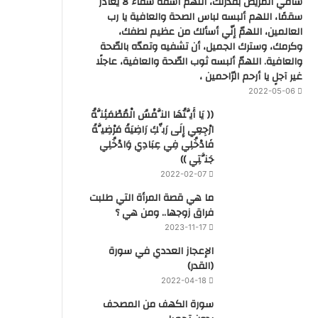
شافي المريض بقدرتك، اللهم اشفه شفاء لا يغادر
سقمًا، اللهم ألبسه لباس الصحة والعافية يا رب
العالمين، اللهمّ إنّي أسألك من عظيم لطفك،
وكرمك، وسترك الجميل، أن تشفيه وتمدّه بالصّحة
والعافية. اللهمّ ألبسه ثوب الصّحة والعافية، عاجلًا
غير آجلٍ يا أرحم الرّاحمين ،
2022-05-06
(( يَا أَيَّتُهَا النَّفْسُ الْمُطْمَئِنَّةُ
ارْجِعِي إِلَى رَبِّكِ رَاضِيَةً مَرْضِيَّةً
فَادْخُلِي فِي عِبَادِي وَادْخُلِي
جَنَّتِي ))
2022-02-07
ما هي قصة المرأة التي طلبت
فراق زوجها.. ومن هي ؟
2023-11-17
‏الإعجاز العددي في سورة
(القدر)
2022-04-18
سورة الكهف من المصحف