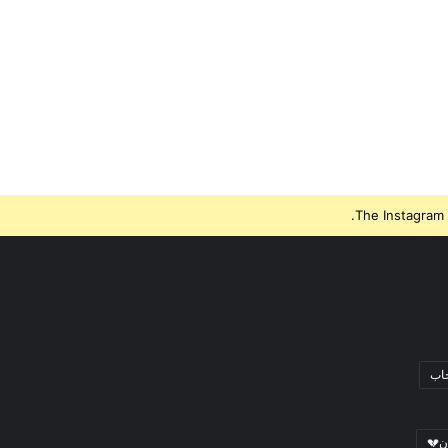
The Instagram 
جاب
ن💔