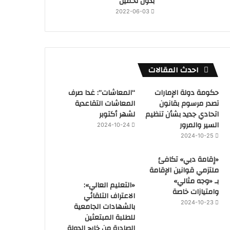
بدون تحميل
2022-06-03
احدث المقالات
حكومة دولة الإمارات
“المعاشات”: غدا صرف
تصدر مرسوم بقانون
المعاشات التقاعدية
اتحادي جديد بشأن تنظيم
لشهر أكتوبر
السير والمرور
2024-10-24
2024-10-25
«إقامة دبي» تكافئ
ملتزمي قوانين الإقامة
بـ «وجه مثالي»
«التعليم العالي»:
وامتيازات خاصة
الاعتراف التلقائي
2024-10-23
بالشهادات الجامعية
للطلبة المبتعثين
الصادرة من خارج الدولة