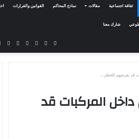
ثقافة اجتماعية
مقالات
نماذج المحاكم
القوانين والقرارات
احك
تطوعي
شارك معنا
فيسبوك
تويتر
يوتيوب
انستقرام
سناب
تيلق
تشات
ات قد يعرضهم للخطر ..
 داخل المركبات قد