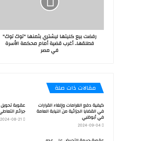
رفضت بيع كليتها ليشتري بثمنها "توك توك"
فطلقها.. أغرب قضية أمام محكمة الأسرة
في مصر
مقالات ذات صلة
كيفية دفع الغرامات وإلغاء القرارات
عقوبة تحويل ا
في القضايا الجزائية من النيابة العامة
جرائم التعاطي
في أبوظبي
2024-08-21
2024-09-04
عقوبة جريمة التحريض على عدم