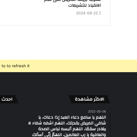
الانقياد للتشريعات
2024-06-22
o to refresh it.
الاكثر مشاهدة
احدث ال
2022-05-06
اللهم يا سامع دعاء العبد إذا دعاك، يا
شافي المريض بقدرتك، اللهم اشفه شفاء لا
يغادر سقمًا، اللهم ألبسه لباس الصحة
والعافية يا رب العالمين، اللهمّ إنّي أسألك