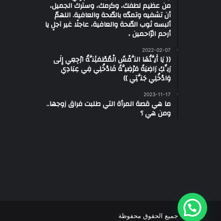
من عظيم لطفك، وكرمك، وسترك الجميل،
أن تشفيه وتمدّه بالصّحة والعافية. اللهمّ
ألبسه ثوب الصّحة والعافية، عاجلًا غير آجلٍ يا
أرحم الرّاحمين ،
2022-02-07
(( يَا أَيَّتُهَا النَّفْسُ الْمُطْمَئِنَّةُ ارْجِعِي إِلَى
رَبِّكِ رَاضِيَةً مَرْضِيَّةً فَادْخُلِي فِي عِبَادِي
وَادْخُلِي جَنَّتِي ))
2023-11-17
ما هي قصة المرأة التي طلبت فراق زوجها..
ومن هي ؟
جميع الحقوق محفوظة