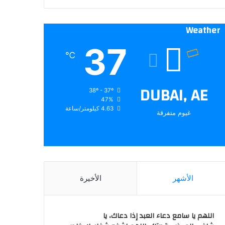
Weather
37
℃
DUBAI, AE
38º - 37º
47%
4.63 كيلومتر/ساعة
غيوم متفرقة
الأشهر
الأخيرة
اللهم يا سامع دعاء العبد إذا دعاك، يا