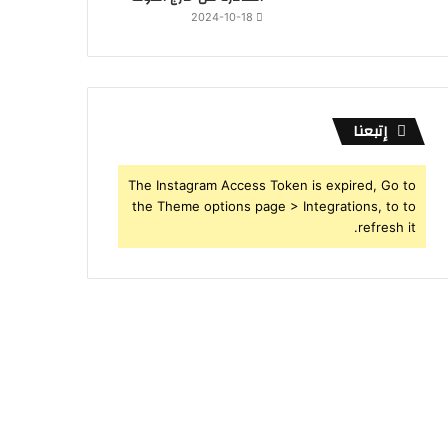
2024-10-18
إتبعنا
The Instagram Access Token is expired, Go to
the Theme options page > Integrations, to to
refresh it.