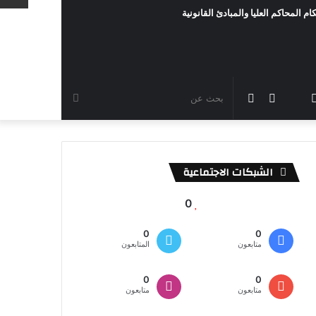
ام المحاكم العليا والمبادئ القانونية
رام
TikTok
سناب
مقال
الوضع
بحث
شات
عشوائي
المظلم
عن
الشبكات الاجتماعية
0
0
0
متابعون
المتابعون
0
0
متابعون
متابعون