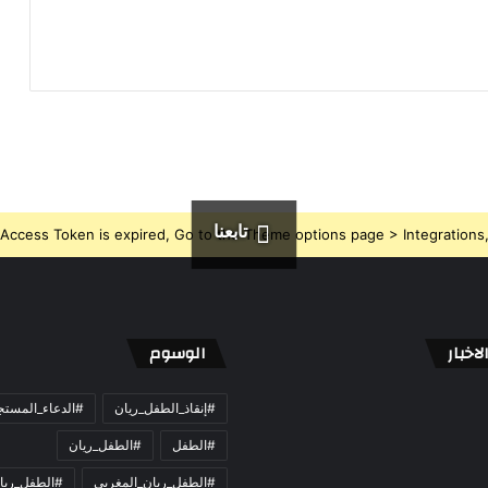
تابعنا
Access Token is expired, Go to the Theme options page > Integrations, t
اخبار
الوسوم
#إنقاذ_الطفل_ريان
#الدعاء_المست
#الطفل
#الطفل_ريان
#الطفل_ريان_المغربي
#الطفل_ريا