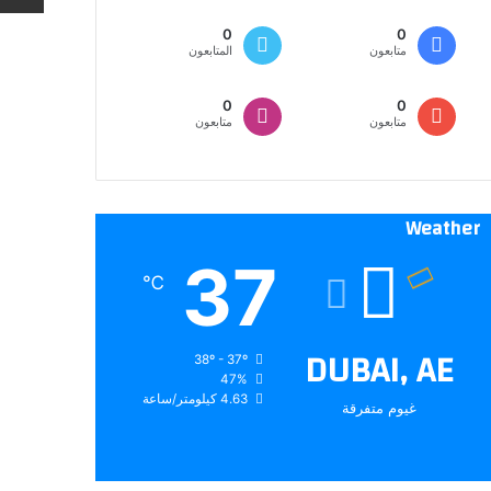
0
0
متابعون
المتابعون
0
0
متابعون
متابعون
Weather
37
℃
DUBAI, AE
38º - 37º
47%
4.63 كيلومتر/ساعة
غيوم متفرقة