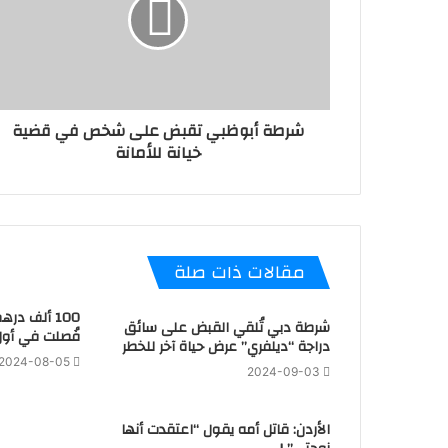
شرطة أبوظبي تقبض على شخص في قضية
خيانة للأمانة
مقالات ذات صلة
100 ألف در
شرطة دبي تُلقي القبض على سائق
فُصلت في أول
دراجة “ديلفري” عرض حياة آخر للخطر
2024-08-05
2024-09-03
الأردن: قاتل أمه يقول “اعتقدت أنها