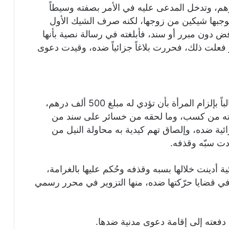
درهم، وتدخل المدعى عليه في الأمر بصفته وسيطاً
بموجبها شيكين من زوجها، لكنه صرف الشيك الأول
رفض دون مبرر أو سند، فأبلغته في رسالة نصية بأنها
 فعلت ذلك، فحررت بلاغاً جزائياً ضده، وقيدت دعوى
من جهته أقام المدعى عليه دعوى متقابلة مطالباً بإلزام المرأة بأن تؤدي له مبلغ 500 ألف درهم،
فاته من كسب، وما لحقه من خسائر على سند من
زائية ضده، وإلصاق تهم كيدية به محاولة النيل من
دت سبّه وقذفه.
ة أدينت خلالها بسبه وقذفه وحُكم عليها بالغرامة،
في قضايا حرّكتها ضده، منها التزوير في محرر رسمي
 دفعته إلى إقامة دعوى مدنية ضدها.