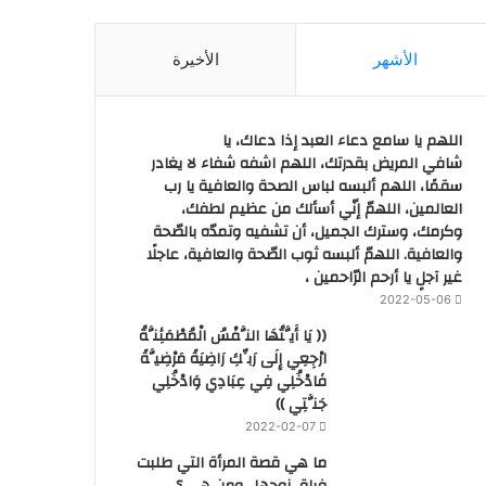
الأشهر
الأخيرة
اللهم يا سامع دعاء العبد إذا دعاك، يا
شافي المريض بقدرتك، اللهم اشفه شفاء لا يغادر
سقمًا، اللهم ألبسه لباس الصحة والعافية يا رب
العالمين، اللهمّ إنّي أسألك من عظيم لطفك،
وكرمك، وسترك الجميل، أن تشفيه وتمدّه بالصّحة
والعافية. اللهمّ ألبسه ثوب الصّحة والعافية، عاجلًا
غير آجلٍ يا أرحم الرّاحمين ،
2022-05-06
(( يَا أَيَّتُهَا النَّفْسُ الْمُطْمَئِنَّةُ
ارْجِعِي إِلَى رَبِّكِ رَاضِيَةً مَرْضِيَّةً
فَادْخُلِي فِي عِبَادِي وَادْخُلِي
جَنَّتِي ))
2022-02-07
ما هي قصة المرأة التي طلبت
فراق زوجها.. ومن هي ؟