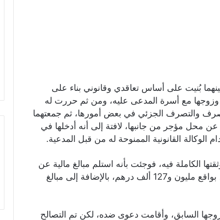
ينهما بُنيت على أساس تعاقدي وقانوني بناء على
وزوجها مع أسرة المدعى عليه، ومن ثم حررت له
والصرف والتصرف الجزئي في بعض أمورها، ثم جمعتهما
 محل مؤجر من جانبها، لافتة إلى أنه أدخلها في
م الوكالة القانونية الممنوحة له من قبل المدعية.
تها الكاملة فيه، فوجئت بأنه استلم مبالغ مالية عن
طريق التحويلات البنكية والصرافة من حسابها، بواقع مليون و127 ألف درهم، بالإضافة إلى مبالغ
زوجها السابق، وأقامت دعوى ضده، لكن تم التصالح