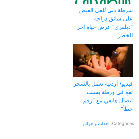
شرطة دبي تُلقي القبض
على سائق دراجة
“ديلفري” عرض حياة آخر
للخطر
فيديو/ أردنية تعمل بالسحر
تقع في ورطة بسبب
اتصال هاتفي مع “رقم
خطأ”
Categories:
احداث و جرائم