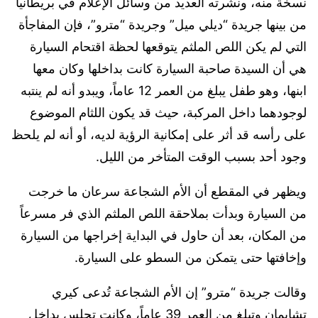
نسخة منه، ونشرته العديد من وسائل الإعلام في بريطانيا
من بينها جريدة “ديلي ميل” وجريدة “مترو”، فإن المفاجأة
التي لم يكن اللص الملثم يتوقعها لحظة اقتحام السيارة
هي أن السيدة صاحبة السيارة كانت بداخلها وكان معها
ابنها، وهو طفل يبلغ من العمر 12 عاماً، ويبدو أنه لم ينتبه
لوجودهما داخل المركبة، حيث قد يكون اللثام الموضوع
على رأسه قد أثر على إمكانية الرؤية لديه، أو أنه لم يلحظ
وجود أحد بسبب الوقت المتأخر من الليل.
ويظهر في المقطع أن الأم الشجاعة سرعان ما خرجت
من السيارة وبدأت بملاحقة اللص الملثم الذي فر مسرعاً
من المكان، بعد أن حاول في البداية إخراجها من السيارة
وإخافتها حتى يتمكن من السطو على السيارة.
وقالت جريدة “مترو” إن الأم الشجاعة تُدعى كيري
تشابمان وتبلغ من العمر 39 عاماً، وكانت تجلس بداخل