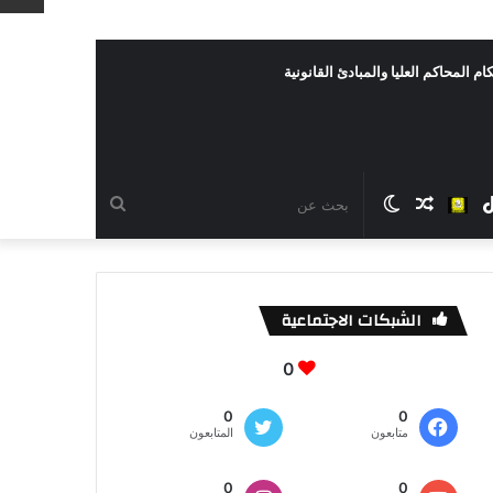
ام المحاكم العليا والمبادئ القانونية
رام
TikTok
سناب
مقال
الوضع
بحث
شات
عشوائي
المظلم
عن
الشبكات الاجتماعية
0
0
0
متابعون
المتابعون
0
0