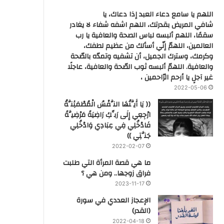
اللهم يا سامع دعاء العبد إذا دعاك، يا
شافي المريض بقدرتك، اللهم اشفه شفاء لا يغادر
سقمًا، اللهم ألبسه لباس الصحة والعافية يا رب
العالمين، اللهمّ إنّي أسألك من عظيم لطفك،
وكرمك، وسترك الجميل، أن تشفيه وتمدّه بالصّحة
والعافية. اللهمّ ألبسه ثوب الصّحة والعافية، عاجلًا
غير آجلٍ يا أرحم الرّاحمين ،
2022-05-06
(( يَا أَيَّتُهَا النَّفْسُ الْمُطْمَئِنَّةُ
ارْجِعِي إِلَى رَبِّكِ رَاضِيَةً مَرْضِيَّةً
فَادْخُلِي فِي عِبَادِي وَادْخُلِي
جَنَّتِي ))
2022-02-07
ما هي قصة المرأة التي طلبت
فراق زوجها.. ومن هي ؟
2023-11-17
‏الإعجاز العددي في سورة
(القدر)
2022-04-18