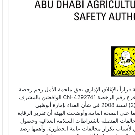
 قراراً بالإغلاق الإداري بحق ملحمة الأمل رقم رخصة
CN-4860828 وملحمة الأيهم لتجارة اللحوم فرع رقم الرخصة CN-4292741 الواقعتين بالمشرف
مول – أبوظبي، وذلك لمخالفتهما القانون رقم (2) لسنة 2008 في شأن الغذاء بإمارة أبوظبي
 على الصحة العامة.وأوضحت الهيئة أن تقرير الرقابة
لمخالفات المتصلة باشتراطات السلامة الغذائية وحصول
ري لأسباب تكرار مخالفات عالية الخطورة، وأهمها رصد