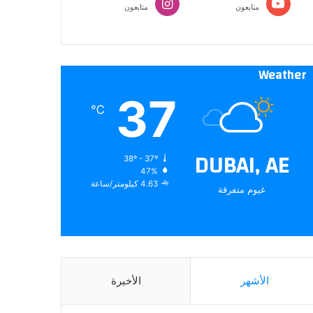
متابعون
متابعون
Weather
37
℃
DUBAI, AE
38º - 37º
47%
4.63 كيلومتر/ساعة
غيوم متفرقة
الأشهر
الأخيرة