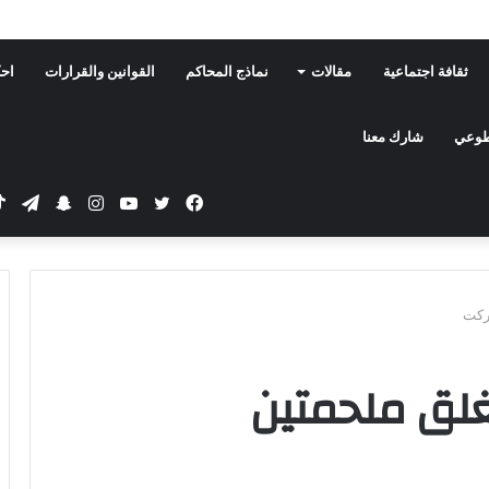
ثقافة اجتماعية
مقالات
نماذج المحاكم
القوانين والقرارات
احك
تطوعي
شارك معنا
فيسبوك
تويتر
يوتيوب
انستقرام
سناب
تيلق
تشات
اركت
غلق ملحمتين