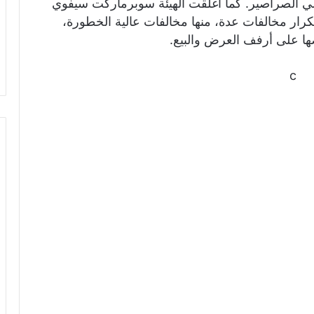
شي الصراصير. كما أغلقت الهيئة سوبرماركت سيفوي
بالخالدية بسبب تكرار مخالفات عدة، منها مخالفات عالية الخطورة،
ها على أرفف العرض والبيع.
c