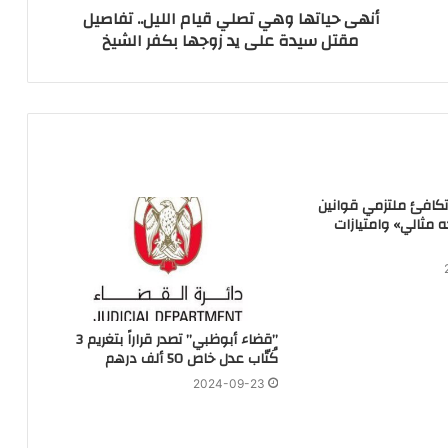
أنهى حياتها وهي تصلي قيام الليل.. تفاصيل
مقتل سيدة على يد زوجها بكفر الشيخ
تكافئ ملتزمي قوانين
ه مثالي» وامتيازات
‏”قضاء أبوظبي” تصدر قراراً بتغريم 3
كُتّاب عدل خاص 50 ألف درهم
2024-09-23