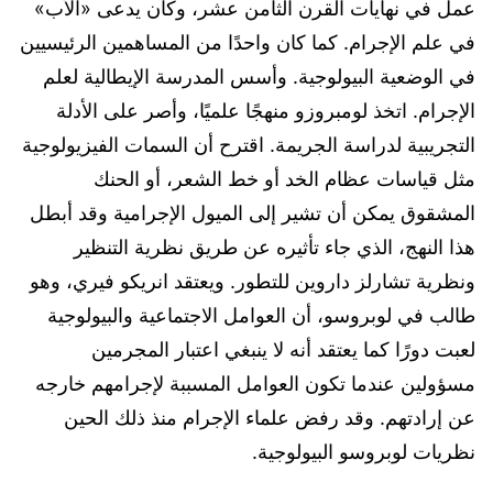
عمل في نهايات القرن الثامن عشر، وكان يدعى «الأب»
في علم الإجرام. كما كان واحدًا من المساهمين الرئيسيين
في الوضعية البيولوجية. وأسس المدرسة الإيطالية لعلم
الإجرام. اتخذ لومبروزو منهجًا علميًا، وأصر على الأدلة
التجريبية لدراسة الجريمة. اقترح أن السمات الفيزيولوجية
مثل قياسات عظام الخد أو خط الشعر، أو الحنك
المشقوق يمكن أن تشير إلى الميول الإجرامية وقد أبطل
هذا النهج، الذي جاء تأثيره عن طريق نظرية التنظير
ونظرية تشارلز داروين للتطور. ويعتقد انريكو فيري، وهو
طالب في لوبروسو، أن العوامل الاجتماعية والبيولوجية
لعبت دورًا كما يعتقد أنه لا ينبغي اعتبار المجرمين
مسؤولين عندما تكون العوامل المسببة لإجرامهم خارجه
عن إرادتهم. وقد رفض علماء الإجرام منذ ذلك الحين
نظريات لوبروسو البيولوجية.