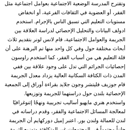
وتقترح المدرسة الوضعية الاجتماعية بعوامل اجتماعية مثل
الفقر، أو العضوية في الثقافات الفرعية، أو انخفاض
مستويات التعليم التي تسبق الناس بالإجرام. استخدم
ادولف البيانات والتحليل الإحصائي لدراسة العلاقة بين
الجريمة والعوامل الاجتماعية، قام لانس لونر بتقديم ثلاث
أبحاث مختلفة حول وفي كل واحد منها تم البرهنة على أن
قلة التعليم هي من أسباب الفقر، كما استخدم راوسون
إحصائيات الجرائم التي تدل على وجود علاقة بين ففي
المدن ذات الكثافة السكانية العالية يزداد معدل الجريمة
قام جوزيف فليتشر وجون جلايد بقراءة أوراق إلى الجمعية
الإحصائية بلندن حول دراستهما للجريمة وتوزيعها.
واستخدم هنري مايهيو أساليب تجريبية ونهجًا إثنوغرافيًا
لمعالجة المسائل الاجتماعية والفقر، وقدم دراساته في
لندن للعمالة ولندن بور. اعتبر إميل دوركهايم أن الجريمة
جانباً محتوماً في المجتمعات غير المتكافئة وتوزيع الثروة